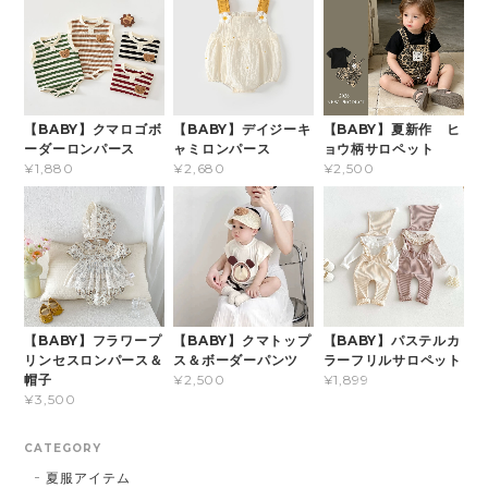
【BABY】クマロゴボ
【BABY】デイジーキ
【BABY】夏新作 ヒ
ーダーロンパース
ャミロンパース
ョウ柄サロペット
¥1,880
¥2,680
¥2,500
【BABY】フラワープ
【BABY】クマトップ
【BABY】パステルカ
リンセスロンパース＆
ス＆ボーダーパンツ
ラーフリルサロペット
帽子
¥2,500
¥1,899
¥3,500
CATEGORY
夏服アイテム