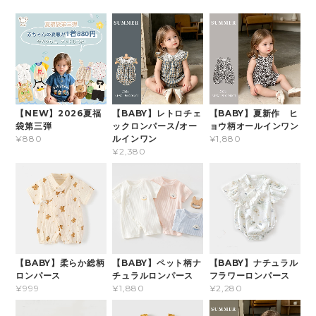
【NEW】2026夏福
【BABY】レトロチェ
【BABY】夏新作 ヒ
袋第三弾
ックロンパース/オー
ョウ柄オールインワン
ルインワン
¥880
¥1,880
¥2,380
【BABY】柔らか総柄
【BABY】ペット柄ナ
【BABY】ナチュラル
ロンパース
チュラルロンパース
フラワーロンパース
¥999
¥1,880
¥2,280