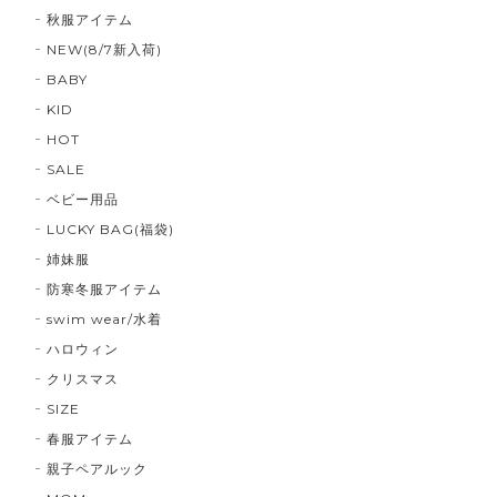
秋服アイテム
NEW(8/7新入荷)
BABY
KID
HOT
SALE
ベビー用品
LUCKY BAG(福袋)
姉妹服
防寒冬服アイテム
swim wear/水着
ハロウィン
クリスマス
SIZE
春服アイテム
親子ペアルック