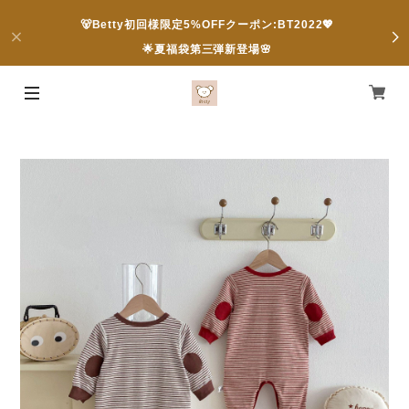
🐻Betty初回様限定5%OFFクーポン:BT2022💖
🌟夏福袋第三弾新登場🌸