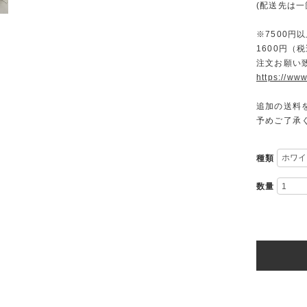
(配送先は
※7500
1600円
注文お願い
https://www
追加の送料
予めご了承
種類
数量