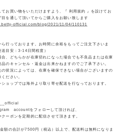
】
してお買い物をいただけますよう、『 利用規約 』を設けてお
ず目を通して頂いてからご購入をお願い致します
.betty-official.com/blog/2021/11/04/110131
から行っております。お時間に余裕をもってご注文下さいま
送目安：3-14日間程度）
場合、どちらかが在庫切れになった場合でも不良品または在庫
商品のキャンセル・返金は出来かねますのでご了承下さい。
先の状況によっては、在庫を確保できない場合がございますの
承ください。
ンショップでは海外より取り寄せ配送を行なっております。
_official
agram accountをフォローして頂ければ、
やクーポンを定期的に配信させて頂きます。
文金額の合計が7500円（税込）以上で、配送料は無料になりま