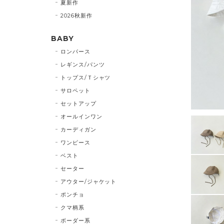
夏新作
2026秋新作
BABY
ロンパース
レギンス/パンツ
トップス/Ｔシャツ
サロペット
セットアップ
オールインワン
カーディガン
ワンピース
ベスト
セーター
アウター/ジャケット
ポンチョ
クマ柄系
ボーダー系