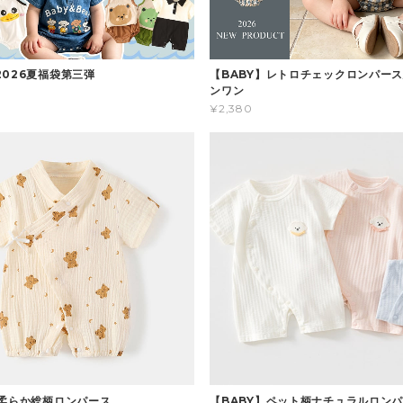
2026夏福袋第三弾
【BABY】レトロチェックロンパース
ンワン
¥2,380
】柔らか総柄ロンパース
【BABY】ペット柄ナチュラルロン