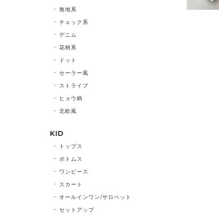
無地系
チェック系
デニム
花柄系
ドット
セーラー風
ストライプ
ヒョウ柄
北欧風
KID
トップス
ボトムス
ワンピース
スカート
オールインワン/サロペット
セットアップ