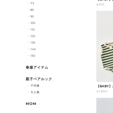
73
¥999
80
90
100
110
120
130
140
150
春服アイテム
親子ペアルック
子供服
【BABY
¥1,880
大人服
MOM