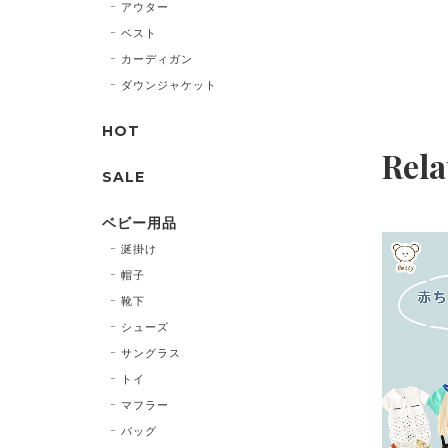
アウター
ベスト
カーディガン
ダウンジャケット
HOT
Rela
SALE
ベビー用品
涎掛け
帽子
靴下
シューズ
サングラス
トイ
マフラー
バッグ