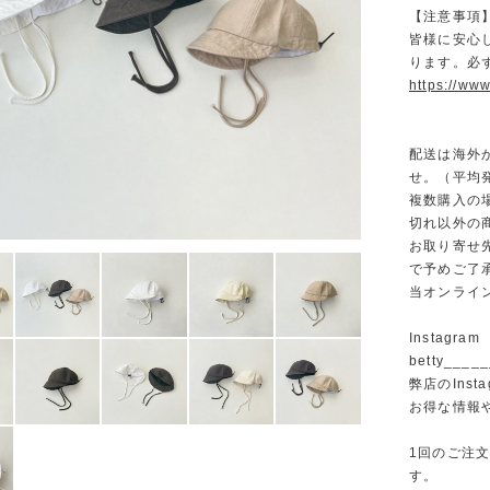
【注意事項
皆様に安心
ります。必
https://www
配送は海外
せ。（平均発
複数購入の
切れ以外の
お取り寄せ
で予めご了
当オンライ
Instagram
betty______
弊店のInst
お得な情報
1回のご注
す。