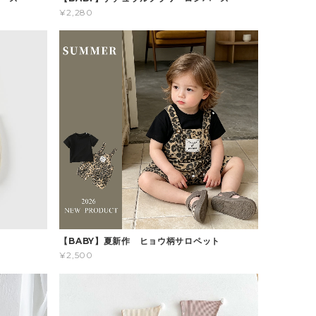
¥2,280
ス
【BABY】夏新作 ヒョウ柄サロペット
¥2,500