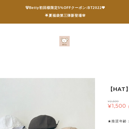
🐻Betty初回様限定5%OFFクーポン:BT2022💖
🌟夏福袋第三弾新登場🌸
【HAT
¥2,500
¥1,500
★推奨年齢：