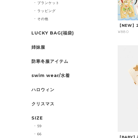
ブランケット
ラッピング
その他
【NEW】
¥880
LUCKY BAG(福袋)
姉妹服
防寒冬服アイテム
swim wear/水着
ハロウィン
クリスマス
SIZE
59
66
【BABY