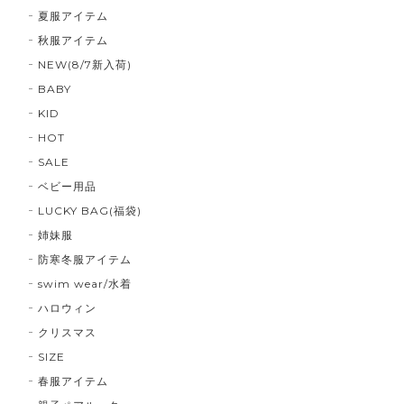
夏服アイテム
秋服アイテム
NEW(8/7新入荷)
BABY
KID
HOT
SALE
ベビー用品
LUCKY BAG(福袋)
姉妹服
防寒冬服アイテム
swim wear/水着
ハロウィン
クリスマス
SIZE
春服アイテム