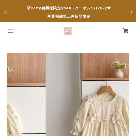
🐻Betty初回様限定5%OFFクーポン:BT2022💖
🌟夏福袋第三弾新登場🌸