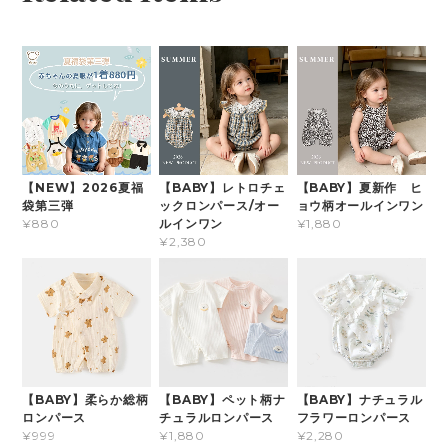
【NEW】2026夏福
【BABY】レトロチェ
【BABY】夏新作 ヒ
袋第三弾
ックロンパース/オー
ョウ柄オールインワン
ルインワン
¥880
¥1,880
¥2,380
【BABY】柔らか総柄
【BABY】ペット柄ナ
【BABY】ナチュラル
ロンパース
チュラルロンパース
フラワーロンパース
¥999
¥1,880
¥2,280