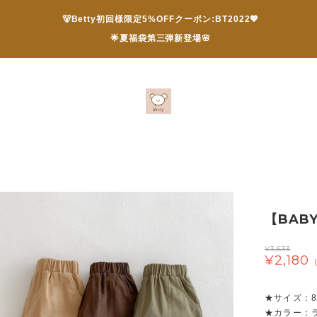
🐻Betty初回様限定5%OFFクーポン:BT2022💖
🌟夏福袋第三弾新登場🌸
【BAB
¥3,633
¥2,180
★サイズ：80 
★カラー：