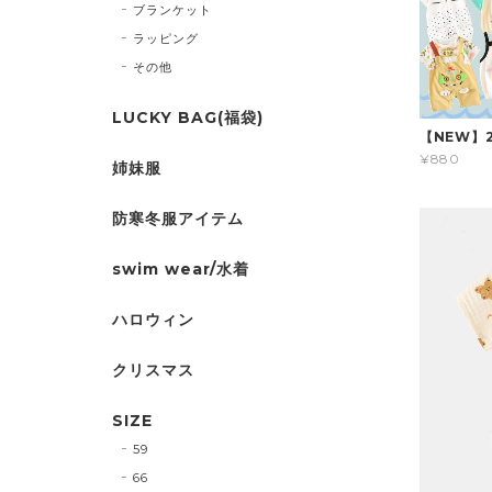
ブランケット
ラッピング
その他
LUCKY BAG(福袋)
【NEW】
¥880
姉妹服
防寒冬服アイテム
swim wear/水着
ハロウィン
クリスマス
SIZE
59
66