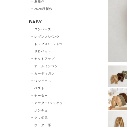
夏新作
2026秋新作
BABY
ロンパース
レギンス/パンツ
トップス/Ｔシャツ
サロペット
セットアップ
オールインワン
カーディガン
ワンピース
ベスト
セーター
アウター/ジャケット
ポンチョ
クマ柄系
ボーダー系