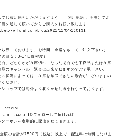
】
してお買い物をいただけますよう、『 利用規約 』を設けてお
ず目を通して頂いてからご購入をお願い致します
.betty-official.com/blog/2021/11/04/110131
から行っております。お時間に余裕をもってご注文下さいま
送目安：3-14日間程度）
場合、どちらかが在庫切れになった場合でも不良品または在庫
商品のキャンセル・返金は出来かねますのでご了承下さい。
先の状況によっては、在庫を確保できない場合がございますの
承ください。
ンショップでは海外より取り寄せ配送を行なっております。
_official
agram accountをフォローして頂ければ、
やクーポンを定期的に配信させて頂きます。
文金額の合計が7500円（税込）以上で、配送料は無料になりま