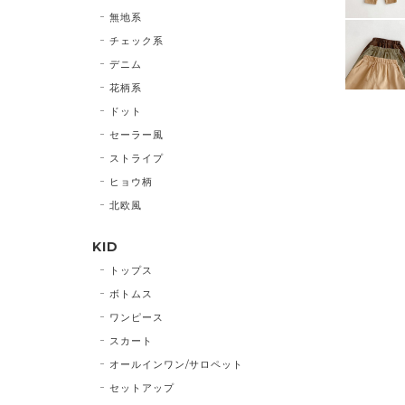
無地系
チェック系
デニム
花柄系
ドット
セーラー風
ストライプ
ヒョウ柄
北欧風
KID
トップス
ボトムス
ワンピース
スカート
オールインワン/サロペット
セットアップ