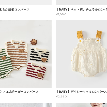
】柔らか総柄ロンパース
【BABY】ペット柄ナチュラルロン
¥1,880
】クマロゴボーダーロンパース
【BABY】デイジーキャミロンパー
¥2,680