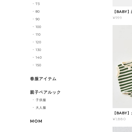
73
80
【BABY
¥999
90
100
110
120
130
140
150
春服アイテム
親子ペアルック
子供服
大人服
【BABY
¥1,880
MOM