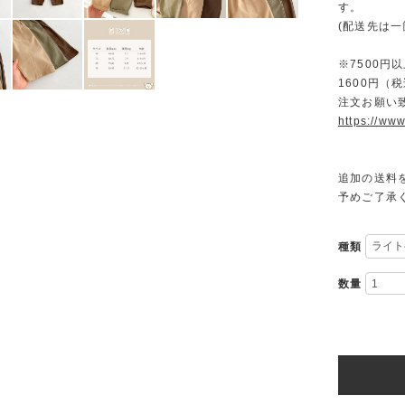
す。
(配送先は
※7500
1600円
注文お願い
https://www
追加の送料
予めご了承
種類
数量