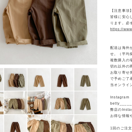
【注意事項
皆様に安心
ります。必
https://www
配送は海外
せ。（平均発
複数購入の
切れ以外の
お取り寄せ
で予めご了
当オンライ
Instagram
betty______
弊店のInst
お得な情報
1回のご注