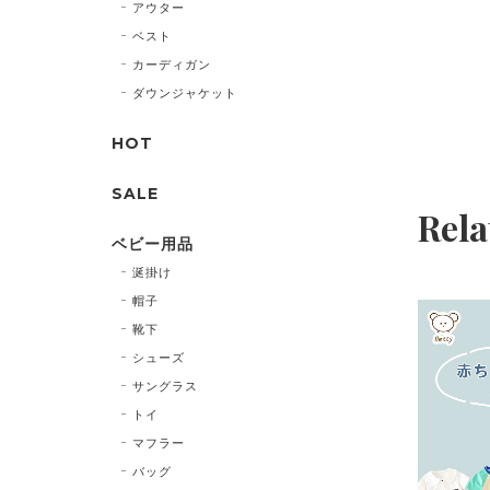
アウター
ベスト
カーディガン
ダウンジャケット
HOT
SALE
Rela
ベビー用品
涎掛け
帽子
靴下
シューズ
サングラス
トイ
マフラー
バッグ