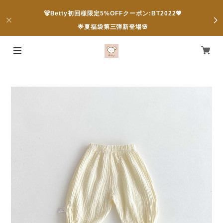
🐻Betty初回様限定5%OFFクーポン:BT2022💖
🌟夏福袋第三弾新登場🌸