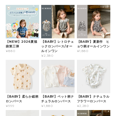
【NEW】2026夏福
【BABY】レトロチェ
【BABY】夏新作 ヒ
袋第三弾
ックロンパース/オー
ョウ柄オールインワン
ルインワン
¥880
¥1,880
¥2,380
【BABY】柔らか総柄
【BABY】ペット柄ナ
【BABY】ナチュラル
ロンパース
チュラルロンパース
フラワーロンパース
¥999
¥1,880
¥2,280