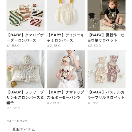
【BABY】クマロゴボ
【BABY】デイジーキ
【BABY】夏新作 ヒ
ーダーロンパース
ャミロンパース
ョウ柄サロペット
¥1,880
¥2,680
¥2,500
【BABY】フラワープ
【BABY】クマトップ
【BABY】パステルカ
リンセスロンパース＆
ス＆ボーダーパンツ
ラーフリルサロペット
帽子
¥2,500
¥1,899
¥3,500
CATEGORY
夏服アイテム