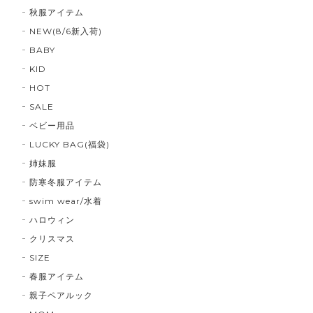
秋服アイテム
NEW(8/6新入荷)
BABY
KID
HOT
SALE
ベビー用品
LUCKY BAG(福袋)
姉妹服
防寒冬服アイテム
swim wear/水着
ハロウィン
クリスマス
SIZE
春服アイテム
親子ペアルック