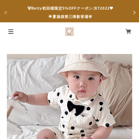
🐻Betty初回様限定5%OFFクーポン:BT2022💖
🌟夏福袋第三弾新登場🌸