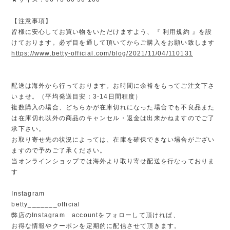
【注意事項】
皆様に安心してお買い物をいただけますよう、『 利用規約 』を設
けております。必ず目を通して頂いてからご購入をお願い致します
https://www.betty-official.com/blog/2021/11/04/110131
配送は海外から行っております。お時間に余裕をもってご注文下さ
いませ。（平均発送目安：3-14日間程度）
複数購入の場合、どちらかが在庫切れになった場合でも不良品また
は在庫切れ以外の商品のキャンセル・返金は出来かねますのでご了
承下さい。
お取り寄せ先の状況によっては、在庫を確保できない場合がござい
ますので予めご了承ください。
当オンラインショップでは海外より取り寄せ配送を行なっておりま
す
Instagram
betty_______official
弊店のInstagram accountをフォローして頂ければ、
お得な情報やクーポンを定期的に配信させて頂きます。