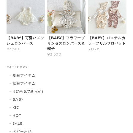
【BABY】可愛いメッ
【BABY】フラワープ
【BABY】パステルカ
シュロンパース
リンセスロンパース＆
ラーフリルサロペット
帽子
¥3,500
¥1,899
¥3,500
CATEGORY
夏服アイテム
秋服アイテム
NEW(8/7新入荷)
BABY
KID
HOT
SALE
ベビー用品