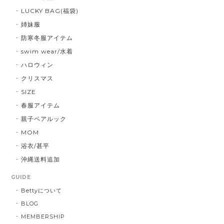
LUCKY BAG(福袋)
姉妹服
防寒冬服アイテム
swim wear/水着
ハロウィン
クリスマス
SIZE
春服アイテム
親子ペアルック
MOM
浴衣/甚平
沖縄送料追加
GUIDE
Bettyについて
BLOG
MEMBERSHIP