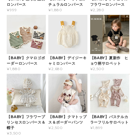
ロンパース
チュラルロンパース
フラワーロンパース
¥999
¥1,880
¥2,280
【BABY】クマロゴボ
【BABY】デイジーキ
【BABY】夏新作 ヒ
ーダーロンパース
ャミロンパース
ョウ柄サロペット
¥1,880
¥2,680
¥2,500
【BABY】フラワープ
【BABY】クマトップ
【BABY】パステルカ
リンセスロンパース＆
ス＆ボーダーパンツ
ラーフリルサロペット
帽子
¥2,500
¥1,899
¥3,500