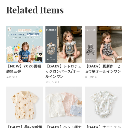
Related Items
【NEW】2026夏福
【BABY】レトロチェ
【BABY】夏新作 ヒ
袋第三弾
ックロンパース/オー
ョウ柄オールインワン
ルインワン
¥880
¥1,880
¥2,380
【BABY】柔らか総柄
【BABY】ペット柄ナ
【BABY】ナチュラル