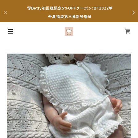
🐻Betty初回様限定5%OFFクーポン:BT2022💖
🌟夏福袋第三弾新登場🌸