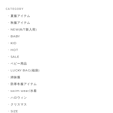
CATEGORY
夏服アイテム
秋服アイテム
NEW(8/7新入荷)
BABY
KID
HOT
SALE
ベビー用品
LUCKY BAG(福袋)
姉妹服
防寒冬服アイテム
swim wear/水着
ハロウィン
クリスマス
SIZE