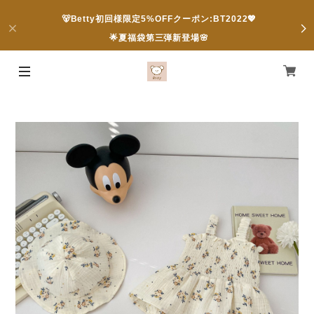
🐻Betty初回様限定5%OFFクーポン:BT2022💖
🌟夏福袋第三弾新登場🌸