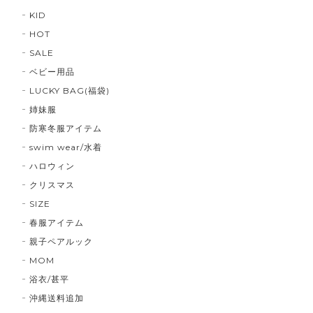
KID
HOT
SALE
ベビー用品
LUCKY BAG(福袋)
姉妹服
防寒冬服アイテム
swim wear/水着
ハロウィン
クリスマス
SIZE
春服アイテム
親子ペアルック
MOM
浴衣/甚平
沖縄送料追加