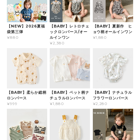
【NEW】2026夏福
【BABY】レトロチェ
【BABY】夏新作 ヒ
袋第三弾
ックロンパース/オー
ョウ柄オールインワン
ルインワン
¥880
¥1,880
¥2,380
【BABY】柔らか総柄
【BABY】ペット柄ナ
【BABY】ナチュラル
ロンパース
チュラルロンパース
フラワーロンパース
¥999
¥1,880
¥2,280