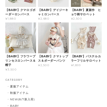
【BABY】クマロゴボ
【BABY】デイジーキ
【BABY】夏新作 ヒ
ーダーロンパース
ャミロンパース
ョウ柄サロペット
¥1,880
¥2,680
¥2,500
【BABY】フラワープ
【BABY】クマトップ
【BABY】パステルカ
リンセスロンパース＆
ス＆ボーダーパンツ
ラーフリルサロペット
帽子
¥2,500
¥1,899
¥3,500
CATEGORY
夏服アイテム
秋服アイテム
NEW(8/7新入荷)
BABY