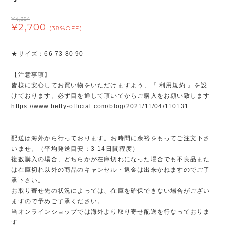
¥4,354
¥2,700
(38%OFF)
★サイズ：66 73 80 90
【注意事項】
皆様に安心してお買い物をいただけますよう、『 利用規約 』を設
けております。必ず目を通して頂いてからご購入をお願い致します
https://www.betty-official.com/blog/2021/11/04/110131
配送は海外から行っております。お時間に余裕をもってご注文下さ
いませ。（平均発送目安：3-14日間程度）
複数購入の場合、どちらかが在庫切れになった場合でも不良品また
は在庫切れ以外の商品のキャンセル・返金は出来かねますのでご了
承下さい。
お取り寄せ先の状況によっては、在庫を確保できない場合がござい
ますので予めご了承ください。
当オンラインショップでは海外より取り寄せ配送を行なっておりま
す