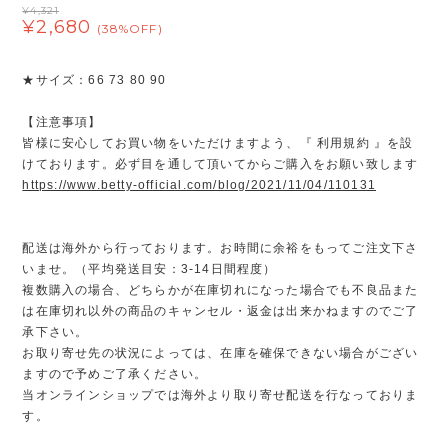
¥4,321
¥2,680
(38%OFF)
★サイズ：66 73 80 90
【注意事項】
皆様に安心してお買い物をいただけますよう、『 利用規約 』を設
けております。必ず目を通して頂いてからご購入をお願い致します
https://www.betty-official.com/blog/2021/11/04/110131
配送は海外から行っております。お時間に余裕をもってご注文下さ
いませ。（平均発送目安：3-14日間程度）
複数購入の場合、どちらかが在庫切れになった場合でも不良品また
は在庫切れ以外の商品のキャンセル・返金は出来かねますのでご了
承下さい。
お取り寄せ先の状況によっては、在庫を確保できない場合がござい
ますので予めご了承ください。
当オンラインショップでは海外より取り寄せ配送を行なっておりま
す。