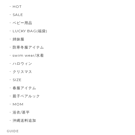
HOT
SALE
ベビー用品
LUCKY BAG(福袋)
姉妹服
防寒冬服アイテム
swim wear/水着
ハロウィン
クリスマス
SIZE
春服アイテム
親子ペアルック
MOM
浴衣/甚平
沖縄送料追加
GUIDE