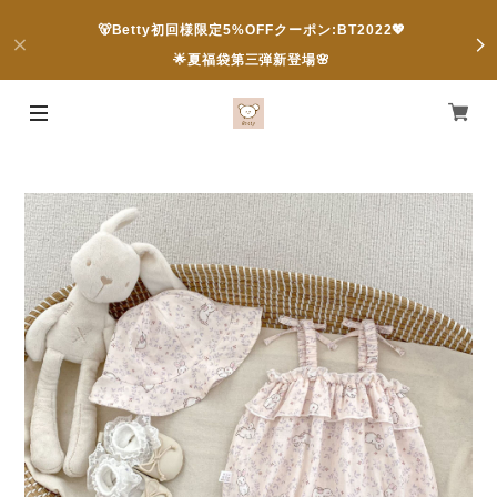
🐻Betty初回様限定5%OFFクーポン:BT2022💖
🌟夏福袋第三弾新登場🌸