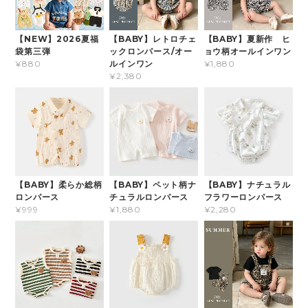
【NEW】2026夏福
【BABY】レトロチェ
【BABY】夏新作 ヒ
袋第三弾
ックロンパース/オー
ョウ柄オールインワン
ルインワン
¥880
¥1,880
¥2,380
【BABY】柔らか総柄
【BABY】ペット柄ナ
【BABY】ナチュラル
ロンパース
チュラルロンパース
フラワーロンパース
¥999
¥1,880
¥2,280