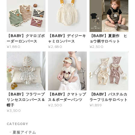
【BABY】クマロゴボ
【BABY】デイジーキ
【BABY】夏新作 ヒ
ーダーロンパース
ャミロンパース
ョウ柄サロペット
¥1,880
¥2,680
¥2,500
【BABY】フラワープ
【BABY】クマトップ
【BABY】パステルカ
リンセスロンパース＆
ス＆ボーダーパンツ
ラーフリルサロペット
帽子
¥2,500
¥1,899
¥3,500
CATEGORY
夏服アイテム