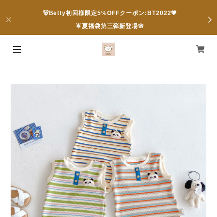
🐻Betty初回様限定5%OFFクーポン:BT2022💖
🌟夏福袋第三弾新登場🌸