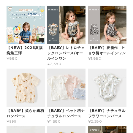
【NEW】2026夏福
【BABY】レトロチェ
【BABY】夏新作 ヒ
袋第三弾
ックロンパース/オー
ョウ柄オールインワン
ルインワン
¥880
¥1,880
¥2,380
【BABY】柔らか総柄
【BABY】ペット柄ナ
【BABY】ナチュラル
ロンパース
チュラルロンパース
フラワーロンパース
¥999
¥1,880
¥2,280