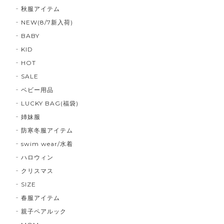
秋服アイテム
NEW(8/7新入荷)
BABY
KID
HOT
SALE
ベビー用品
LUCKY BAG(福袋)
姉妹服
防寒冬服アイテム
swim wear/水着
ハロウィン
クリスマス
SIZE
春服アイテム
親子ペアルック