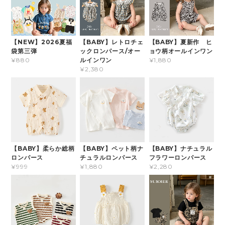
【NEW】2026夏福
【BABY】レトロチェ
【BABY】夏新作 ヒ
袋第三弾
ックロンパース/オー
ョウ柄オールインワン
ルインワン
¥880
¥1,880
¥2,380
【BABY】柔らか総柄
【BABY】ペット柄ナ
【BABY】ナチュラル
ロンパース
チュラルロンパース
フラワーロンパース
¥999
¥1,880
¥2,280