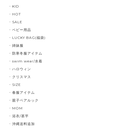
KID
HOT
SALE
ベビー用品
LUCKY BAG(福袋)
姉妹服
防寒冬服アイテム
swim wear/水着
ハロウィン
クリスマス
SIZE
春服アイテム
親子ペアルック
MOM
浴衣/甚平
沖縄送料追加