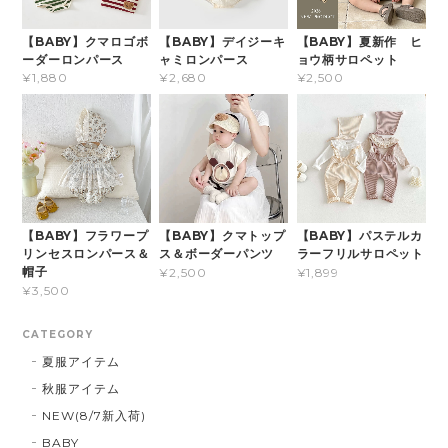
【BABY】クマロゴボ
【BABY】デイジーキ
【BABY】夏新作 ヒ
ーダーロンパース
ャミロンパース
ョウ柄サロペット
¥1,880
¥2,680
¥2,500
【BABY】フラワープ
【BABY】クマトップ
【BABY】パステルカ
リンセスロンパース＆
ス＆ボーダーパンツ
ラーフリルサロペット
帽子
¥2,500
¥1,899
¥3,500
CATEGORY
夏服アイテム
秋服アイテム
NEW(8/7新入荷)
BABY