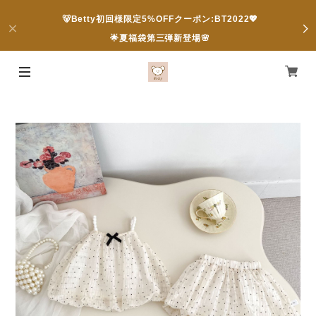
🐻Betty初回様限定5%OFFクーポン:BT2022💖
🌟夏福袋第三弾新登場🌸