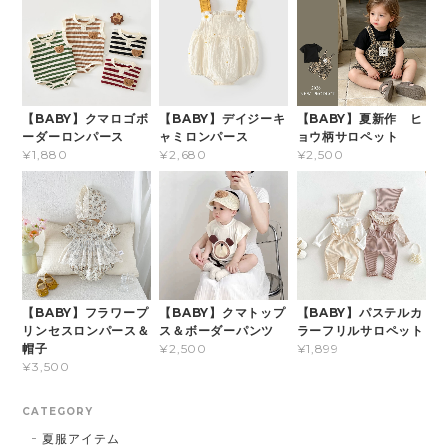
【BABY】クマロゴボ
【BABY】デイジーキ
【BABY】夏新作 ヒ
ーダーロンパース
ャミロンパース
ョウ柄サロペット
¥1,880
¥2,680
¥2,500
【BABY】フラワープ
【BABY】クマトップ
【BABY】パステルカ
リンセスロンパース＆
ス＆ボーダーパンツ
ラーフリルサロペット
帽子
¥2,500
¥1,899
¥3,500
CATEGORY
夏服アイテム