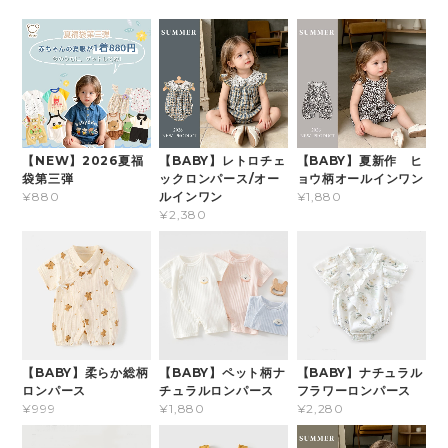
【NEW】2026夏福
【BABY】レトロチェ
【BABY】夏新作 ヒ
袋第三弾
ックロンパース/オー
ョウ柄オールインワン
ルインワン
¥880
¥1,880
¥2,380
【BABY】柔らか総柄
【BABY】ペット柄ナ
【BABY】ナチュラル
ロンパース
チュラルロンパース
フラワーロンパース
¥999
¥1,880
¥2,280