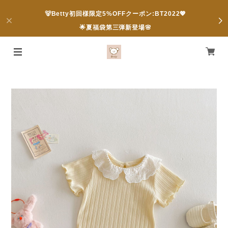
🐻Betty初回様限定5%OFFクーポン:BT2022💖
🌟夏福袋第三弾新登場🌸