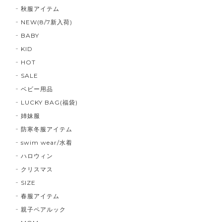
秋服アイテム
NEW(8/7新入荷)
BABY
KID
HOT
SALE
ベビー用品
LUCKY BAG(福袋)
姉妹服
防寒冬服アイテム
swim wear/水着
ハロウィン
クリスマス
SIZE
春服アイテム
親子ペアルック