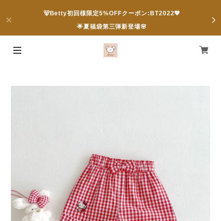
🐻Betty初回様限定5%OFFクーポン:BT2022💖
🌟夏福袋第三弾新登場🌸