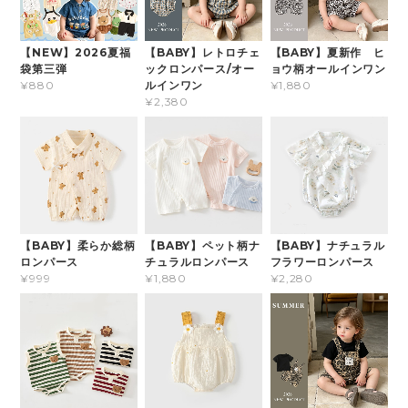
【NEW】2026夏福
【BABY】レトロチェ
【BABY】夏新作 ヒ
袋第三弾
ックロンパース/オー
ョウ柄オールインワン
ルインワン
¥880
¥1,880
¥2,380
【BABY】柔らか総柄
【BABY】ペット柄ナ
【BABY】ナチュラル
ロンパース
チュラルロンパース
フラワーロンパース
¥999
¥1,880
¥2,280