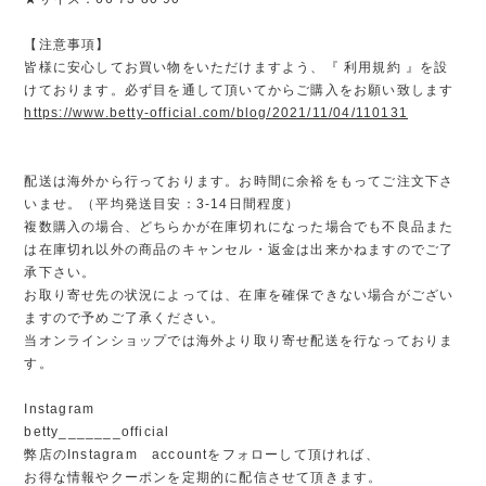
【注意事項】
皆様に安心してお買い物をいただけますよう、『 利用規約 』を設
けております。必ず目を通して頂いてからご購入をお願い致します
https://www.betty-official.com/blog/2021/11/04/110131
配送は海外から行っております。お時間に余裕をもってご注文下さ
いませ。（平均発送目安：3-14日間程度）
複数購入の場合、どちらかが在庫切れになった場合でも不良品また
は在庫切れ以外の商品のキャンセル・返金は出来かねますのでご了
承下さい。
お取り寄せ先の状況によっては、在庫を確保できない場合がござい
ますので予めご了承ください。
当オンラインショップでは海外より取り寄せ配送を行なっておりま
す。
Instagram
betty_______official
弊店のInstagram accountをフォローして頂ければ、
お得な情報やクーポンを定期的に配信させて頂きます。