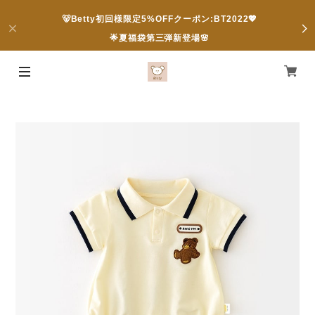
🐻Betty初回様限定5%OFFクーポン:BT2022💖
🌟夏福袋第三弾新登場🌸