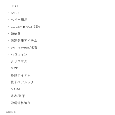
HOT
SALE
ベビー用品
LUCKY BAG(福袋)
姉妹服
防寒冬服アイテム
swim wear/水着
ハロウィン
クリスマス
SIZE
春服アイテム
親子ペアルック
MOM
浴衣/甚平
沖縄送料追加
GUIDE