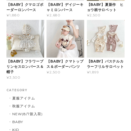
【BABY】クマロゴボ
【BABY】デイジーキ
【BABY】夏新作 ヒ
ーダーロンパース
ャミロンパース
ョウ柄サロペット
¥1,880
¥2,680
¥2,500
【BABY】フラワープ
【BABY】クマトップ
【BABY】パステルカ
リンセスロンパース＆
ス＆ボーダーパンツ
ラーフリルサロペット
帽子
¥2,500
¥1,899
¥3,500
CATEGORY
夏服アイテム
秋服アイテム
NEW(8/7新入荷)
BABY
KID