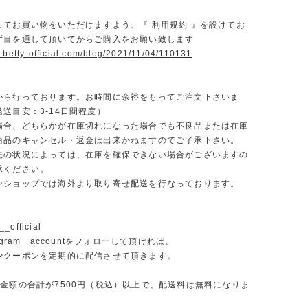
】
してお買い物をいただけますよう、『 利用規約 』を設けてお
ず目を通して頂いてからご購入をお願い致します
.betty-official.com/blog/2021/11/04/110131
から行っております。お時間に余裕をもってご注文下さいま
送目安：3-14日間程度）
場合、どちらかが在庫切れになった場合でも不良品または在庫
商品のキャンセル・返金は出来かねますのでご了承下さい。
先の状況によっては、在庫を確保できない場合がございますの
承ください。
ンショップでは海外より取り寄せ配送を行なっております。
_official
agram accountをフォローして頂ければ、
やクーポンを定期的に配信させて頂きます。
文金額の合計が7500円（税込）以上で、配送料は無料になりま