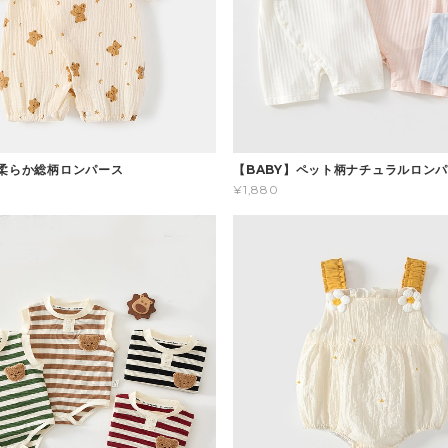
】柔らか総柄ロンパース
【BABY】ペット柄ナチュラルロン
¥1,880