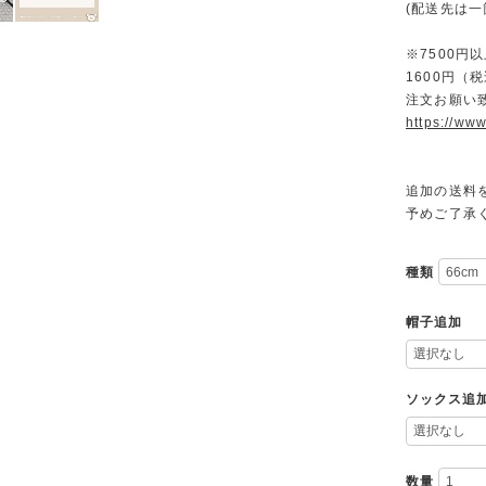
(配送先は
※7500
1600円
注文お願い
https://www
追加の送料
予めご了承
種類
帽子追加
ソックス追
数量