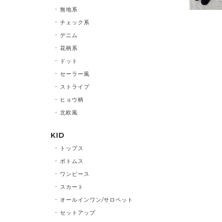
無地系
チェック系
デニム
花柄系
ドット
セーラー風
ストライプ
ヒョウ柄
北欧風
KID
トップス
ボトムス
ワンピース
スカート
オールインワン/サロペット
セットアップ