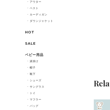
アウター
ベスト
カーディガン
ダウンジャケット
HOT
SALE
ベビー用品
涎掛け
帽子
靴下
Rela
シューズ
サングラス
トイ
マフラー
バッグ