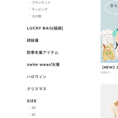
ブランケット
ラッピング
その他
LUCKY BAG(福袋)
姉妹服
防寒冬服アイテム
swim wear/水着
【NEW】
¥880
ハロウィン
クリスマス
SIZE
59
66