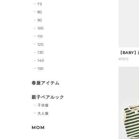
73
80
90
100
110
120
130
【BABY
¥999
140
150
春服アイテム
親子ペアルック
子供服
大人服
MOM