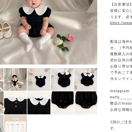
【注意事項
皆様に安心
ります。必
https://www
配送は海外
せ。（平均発
複数購入の
切れ以外の
お取り寄せ
で予めご了
当オンライ
Instagram
betty______
弊店のInst
お得な情報
1回のご注
す。