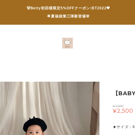
🐻Betty初回様限定5%OFFクーポン:BT2022💖
🌟夏福袋第三弾新登場🌸
【BAB
¥4,031
¥2,500
★サイズ：66 