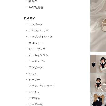
夏新作
2026秋新作
BABY
ロンパース
レギンス/パンツ
トップス/Ｔシャツ
サロペット
セットアップ
オールインワン
カーディガン
ワンピース
ベスト
セーター
アウター/ジャケット
ポンチョ
クマ柄系
ボーダー系