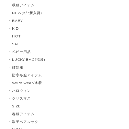
秋服アイテム
NEW(8/7新入荷)
BABY
KID
HOT
SALE
ベビー用品
LUCKY BAG(福袋)
姉妹服
防寒冬服アイテム
swim wear/水着
ハロウィン
クリスマス
SIZE
春服アイテム
親子ペアルック