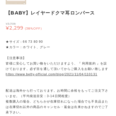
【BABY】レイヤードクマ耳ロンパース
¥3,708
¥2,299
(38%OFF)
★サイズ：66 73 80 90
★カラー：ホワイト、グレー
【注意事項】
皆様に安心してお買い物をいただけますよう、『 利用規約 』を設
けております。必ず目を通して頂いてからご購入をお願い致します
https://www.betty-official.com/blog/2021/11/04/110131
配送は海外から行っております。お時間に余裕をもってご注文下さ
いませ。（平均発送目安：3-14日間程度）
複数購入の場合、どちらかが在庫切れになった場合でも不良品また
は在庫切れ以外の商品のキャンセル・返金は出来かねますのでご了
承下さい。