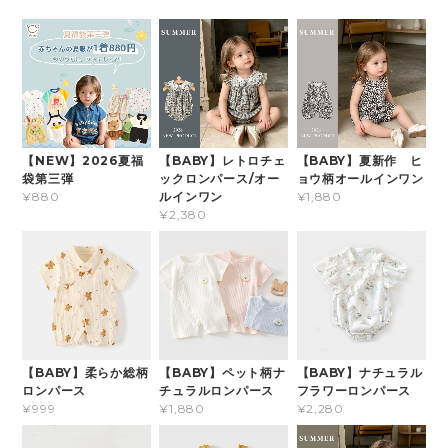
【NEW】2026夏福
【BABY】レトロチェ
【BABY】夏新作 ヒ
袋第三弾
ックロンパース/オー
ョウ柄オールインワン
ルインワン
¥880
¥1,880
¥2,380
【BABY】柔らか総柄
【BABY】ペット柄ナ
【BABY】ナチュラル
ロンパース
チュラルロンパース
フラワーロンパース
¥999
¥1,880
¥2,280