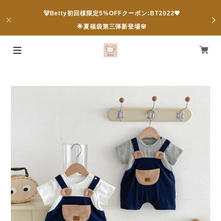
🐻Betty初回様限定5%OFFクーポン:BT2022💖
🌟夏福袋第三弾新登場🌸