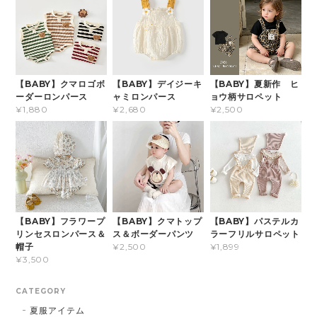
【BABY】クマロゴボ
【BABY】デイジーキ
【BABY】夏新作 ヒ
ーダーロンパース
ャミロンパース
ョウ柄サロペット
¥1,880
¥2,680
¥2,500
【BABY】フラワープ
【BABY】クマトップ
【BABY】パステルカ
リンセスロンパース＆
ス＆ボーダーパンツ
ラーフリルサロペット
帽子
¥2,500
¥1,899
¥3,500
CATEGORY
夏服アイテム