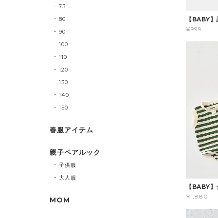
73
80
【BABY
¥999
90
100
110
120
130
140
150
春服アイテム
親子ペアルック
子供服
大人服
【BABY
¥1,880
MOM