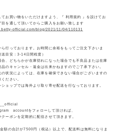
】
してお買い物をいただけますよう、『 利用規約 』を設けてお
ず目を通して頂いてからご購入をお願い致します
.betty-official.com/blog/2021/11/04/110131
から行っております。お時間に余裕をもってご注文下さいま
送目安：3-14日間程度）
場合、どちらかが在庫切れになった場合でも不良品または在庫
商品のキャンセル・返金は出来かねますのでご了承下さい。
先の状況によっては、在庫を確保できない場合がございますの
承ください。
ンショップでは海外より取り寄せ配送を行なっております。
_official
agram accountをフォローして頂ければ、
やクーポンを定期的に配信させて頂きます。
文金額の合計が7500円（税込）以上で、配送料は無料になりま