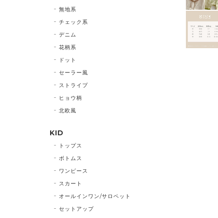
無地系
チェック系
デニム
花柄系
ドット
セーラー風
ストライプ
ヒョウ柄
北欧風
KID
トップス
ボトムス
ワンピース
スカート
オールインワン/サロペット
セットアップ