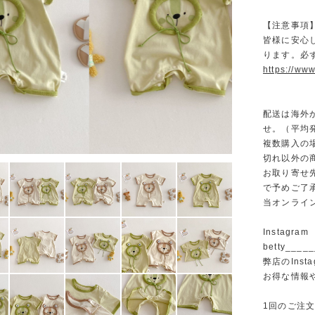
【注意事項
皆様に安心
ります。必
https://www
配送は海外
せ。（平均発
複数購入の
切れ以外の
お取り寄せ
で予めご了
当オンライ
Instagram
betty______
弊店のInst
お得な情報
1回のご注