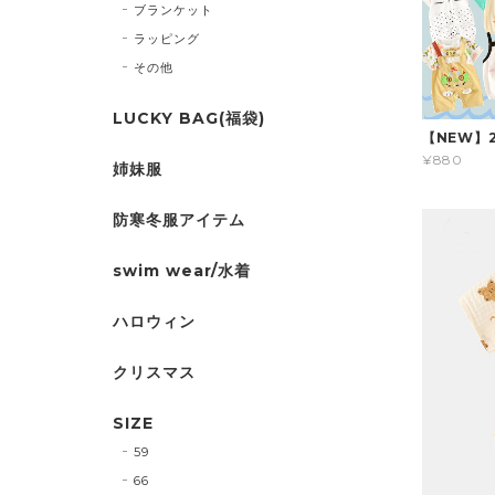
ブランケット
ラッピング
その他
LUCKY BAG(福袋)
【NEW】
¥880
姉妹服
防寒冬服アイテム
swim wear/水着
ハロウィン
クリスマス
SIZE
59
66