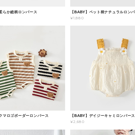
】柔らか総柄ロンパース
【BABY】ペット柄ナチュラルロン
¥1,880
】クマロゴボーダーロンパース
【BABY】デイジーキャミロンパー
¥2,680