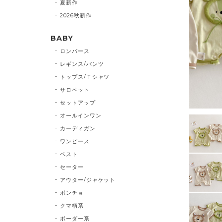
夏新作
2026秋新作
BABY
ロンパース
レギンス/パンツ
トップス/Ｔシャツ
サロペット
セットアップ
オールインワン
カーディガン
ワンピース
ベスト
セーター
アウター/ジャケット
ポンチョ
クマ柄系
ボーダー系