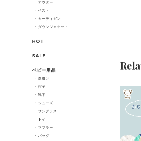
アウター
ベスト
カーディガン
ダウンジャケット
HOT
SALE
Rela
ベビー用品
涎掛け
帽子
靴下
シューズ
サングラス
トイ
マフラー
バッグ