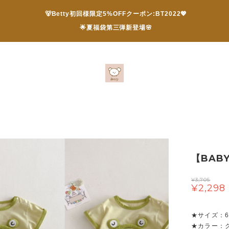
🐻Betty初回様限定5%OFFクーポン:BT2022💖
🌟夏福袋第三弾新登場🌸
【BAB
¥3,705
¥2,298
★サイズ：66 
★カラー：